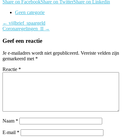
Share on Facebook
Share on Twitter
Share on Linkedin
Geen categorie
Berichtnavigatie
←
vijlbrief_spaargeld
Coronaregelingen_II
→
Geef een reactie
Je e-mailadres wordt niet gepubliceerd.
Vereiste velden zijn
gemarkeerd met
*
Reactie
*
Naam
*
E-mail
*