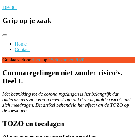
Naar
DBOC
de
inhoud
Grip op je zaak
springen
Home
Contact
Geplaatst door
dboc
op
15 december 2020
Coronaregelingen niet zonder risico’s.
Deel I.
Met betrekking tot de corona regelingen is het belangrijk dat
ondernemers zich ervan bewust zijn dat deze bepaalde risico’s met
zich meedragen. Dit artikel behandeld het effect van de TOZO op
de toeslagen.
TOZO en toeslagen
Alleen een risico in specifieke gevallen